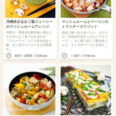
沖縄炊き込みご飯ジューシー
マッシュルームとベーコンの
のマッシュルームアレンジ
トマトチーズリゾット
沖縄で、季節の行事や祝い事など
温めて食べるとおいしい、カゴメ
のときによく食べられるのが、
の「10品目の具だくさんトマトス
「ジューシー」という炊き込みご
ープ」。もし家に余りご飯があっ
飯。ひじきやニンジンなどの野菜
たら、キノコやベーコンを加え...
を...
30分～1時間
310kcal
～10分
570kcal