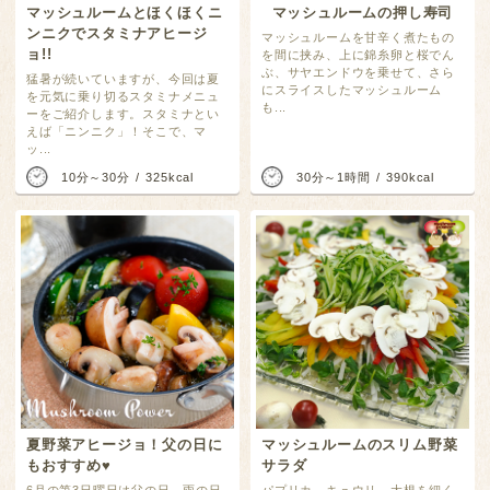
マッシュルームとほくほくニ
マッシュルームの押し寿司
ンニクでスタミナアヒージ
マッシュルームを甘辛く煮たもの
ョ!!
を間に挟み、上に錦糸卵と桜でん
ぶ、サヤエンドウを乗せて、さら
猛暑が続いていますが、今回は夏
にスライスしたマッシュルーム
を元気に乗り切るスタミナメニュ
も...
ーをご紹介します。スタミナとい
えば「ニンニク」！そこで、マ
ッ...
10分～30分
325kcal
30分～1時間
390kcal
夏野菜アヒージョ！父の日に
マッシュルームのスリム野菜
もおすすめ♥
サラダ