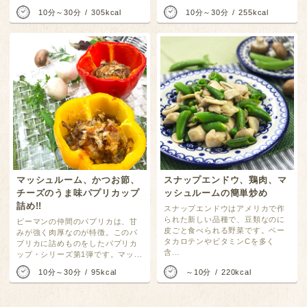
10分～30分
305kcal
10分～30分
255kcal
マッシュルーム、かつお節、
スナップエンドウ、鶏肉、マ
チーズのうま味パプリカップ
ッシュルームの簡単炒め
詰め!!
スナップエンドウはアメリカで作
られた新しい品種で、豆類なのに
ピーマンの仲間のパプリカは、甘
皮ごと食べられる野菜です。ベー
みが強く肉厚なのが特徴。このパ
タカロテンやビタミンCを多く
プリカに詰めものをしたパプリカ
含...
ップ・シリーズ第1弾です。マッ...
10分～30分
95kcal
～10分
220kcal