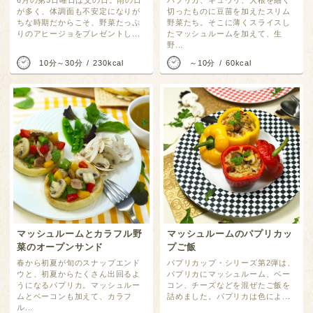
6月の第3日曜日は父の日。雨の日
パプリカ、キュウリ、大根を細く
が多く、体調面も不安定になりが
切ったものに豆苗を加えたスリム
ちな時期だからこそ、野菜たっぷ
野菜たち。そこに薄くスライスし
りのアヒージョをプレゼントし...
たマッシュルームを加えて、生
野...
10分～30分
230kcal
～10分
60kcal
マッシュルームとカラフル野
マッシュルームのパプリカッ
菜のオープンサンド
プご飯
春から初夏が旬のスナップエンド
パプリカップ・シリーズ第2弾は、
ウと、初夏からたくさん出回るよ
パプリカにマッシュルーム、ベー
うになるパプリカ。マッシュルー
コン、チーズなどを混ぜたご飯を
ムとベーコンも加えて、カラフ
詰めました。パプリカは色によ...
ル...