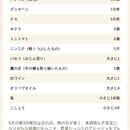
ズッキーニ
1/3本
ナス
1/2本
オクラ
2個
ミニトマト
2個
ニンニク（軽くつぶしたもの）
1片
パセリ（みじん切り）
大さじ1
鷹の爪（中の種を取り除いたもの）
1個
白ワイン
大さじ1
オリーブオイル
大さじ4
塩
小さじ1/8強
こしょう
小さじ1/8
6月の第3日曜日は父の日。雨の日が多く、体調面も不安定に
なりがちな時期だからこそ、野菜たっぷりのアヒージョをプレ