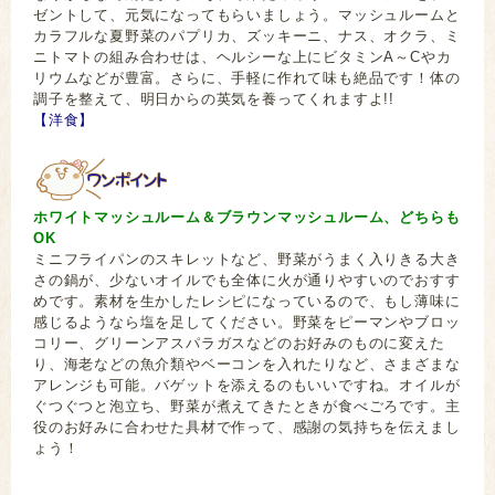
ゼントして、元気になってもらいましょう。マッシュルームと
カラフルな夏野菜のパプリカ、ズッキーニ、ナス、オクラ、ミ
ニトマトの組み合わせは、ヘルシーな上にビタミンA～Cやカ
リウムなどが豊富。さらに、手軽に作れて味も絶品です！体の
調子を整えて、明日からの英気を養ってくれますよ!!
【洋食】
ホワイトマッシュルーム＆ブラウンマッシュルーム、どちらも
OK
ミニフライパンのスキレットなど、野菜がうまく入りきる大き
さの鍋が、少ないオイルでも全体に火が通りやすいのでおすす
めです。素材を生かしたレシピになっているので、もし薄味に
感じるようなら塩を足してください。野菜をピーマンやブロッ
コリー、グリーンアスパラガスなどのお好みのものに変えた
り、海老などの魚介類やベーコンを入れたりなど、さまざまな
アレンジも可能。バゲットを添えるのもいいですね。オイルが
ぐつぐつと泡立ち、野菜が煮えてきたときが食べごろです。主
役のお好みに合わせた具材で作って、感謝の気持ちを伝えまし
ょう！
茄子 唐辛子 唐がらし とうがらし