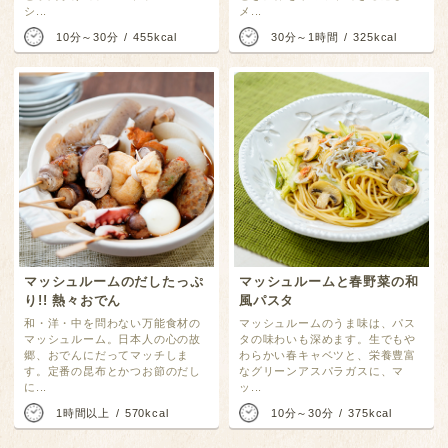
シ...
メ...
10分～30分
455kcal
30分～1時間
325kcal
マッシュルームのだしたっぷ
マッシュルームと春野菜の和
り!! 熱々おでん
風パスタ
和・洋・中を問わない万能食材の
マッシュルームのうま味は、パス
マッシュルーム。日本人の心の故
タの味わいも深めます。生でもや
郷、おでんにだってマッチしま
わらかい春キャベツと、栄養豊富
す。定番の昆布とかつお節のだし
なグリーンアスパラガスに、マ
に...
ッ...
1時間以上
570kcal
10分～30分
375kcal