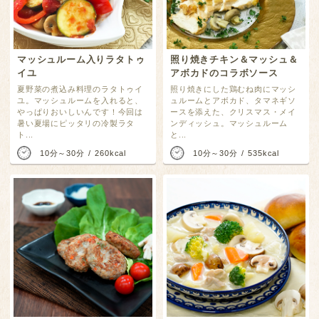
照り焼きチキン＆マッシュ＆
マッシュルーム入りラタトゥ
アボカドのコラボソース
イユ
照り焼きにした鶏むね肉にマッシ
夏野菜の煮込み料理のラタトゥイ
ュルームとアボカド、タマネギソ
ユ。マッシュルームを入れると、
ースを添えた、クリスマス・メイ
やっぱりおいしいんです！今回は
ンディッシュ。マッシュルーム
暑い夏場にピッタリの冷製ラタ
と...
ト...
10分～30分
260kcal
10分～30分
535kcal