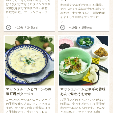
和食としてなじみ深い鮭は、たん
ぱく質だけでなくビタミンや抗酸
春は新タマネギがおいしい季節。
化物質を含む栄養価の高い食材。
やわらかくて辛味が少ない新タマ
白鮭や紅鮭、アトランティック
ネギは、生で食べると、新陳代謝
サ...
をよくして血液をサラサラに
し、...
～10分
246kcal
～10分
155kcal
マッシュルームとコーンの冷
マッシュルームとネギの香味
製豆乳ポタージュ
あんで味わうおかゆ
コーンポタージュやコーンスープ
お正月などのイベントごとが多い
の手軽な作り方はいろいろありま
時期は、食べすぎたりして胃腸が
すが、せっかくの旬の時期にはひ
疲れがちになるものです。そんな
と手間かけて、生のトウモロコ
ときに体をリセットできる癒し