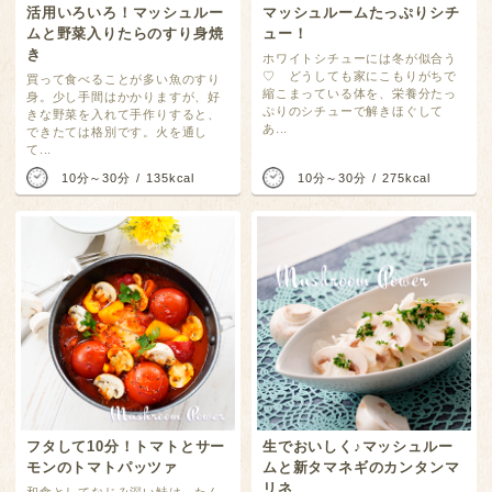
活用いろいろ！マッシュルー
マッシュルームたっぷりシチ
ムと野菜入りたらのすり身焼
ュー！
き
ホワイトシチューには冬が似合う
♡ どうしても家にこもりがちで
買って食べることが多い魚のすり
縮こまっている体を、栄養分たっ
身。少し手間はかかりますが、好
ぷりのシチューで解きほぐして
きな野菜を入れて手作りすると、
あ...
できたては格別です。火を通し
て...
10分～30分
135kcal
10分～30分
275kcal
フタして10分！トマトとサー
生でおいしく♪マッシュルー
モンのトマトパッツァ
ムと新タマネギのカンタンマ
リネ