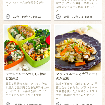
マッシュルームから出るうま味
縮こまっている体を、栄養分たっ
に...
ぷりのシチューで解きほぐして
あ...
10分～30分
360kcal
10分～30分
275kcal
マッシュルームづくし♪秋の
マッシュルームと大豆ミート
行楽弁当
の八宝菜
天高く馬肥ゆる秋！そして、空気
気温が下がり、白菜のおいしい季
が澄んで空が高くなる秋!!気持ちの
節になってきたら、プラントベー
よい日には、お弁当を持ってピク
ス食材を使った八宝菜がオススメ
ニックに行きたくなりますね...
です。塩麹につけこんだ大豆ミ
ー...
1時間以上
約800kcal
10分～30分
180kcal