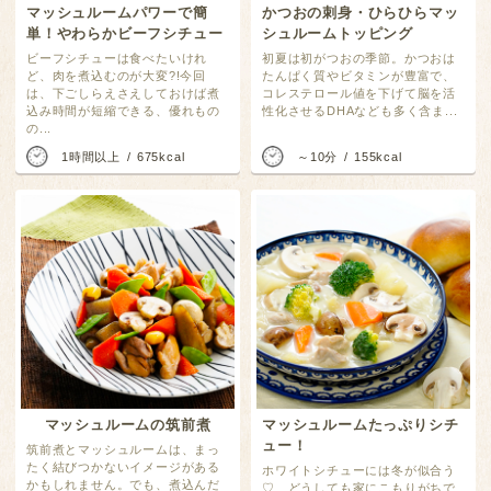
マッシュルームパワーで簡
かつおの刺身・ひらひらマッ
単！やわらかビーフシチュー
シュルームトッピング
ビーフシチューは食べたいけれ
初夏は初がつおの季節。かつおは
ど、肉を煮込むのが大変?!今回
たんぱく質やビタミンが豊富で、
は、下ごしらえさえしておけば煮
コレステロール値を下げて脳を活
込み時間が短縮できる、優れもの
性化させるDHAなども多く含ま...
の...
1時間以上
675kcal
～10分
155kcal
マッシュルームの筑前煮
マッシュルームたっぷりシチ
ュー！
筑前煮とマッシュルームは、まっ
たく結びつかないイメージがある
ホワイトシチューには冬が似合う
かもしれません。でも、煮込んだ
♡ どうしても家にこもりがちで