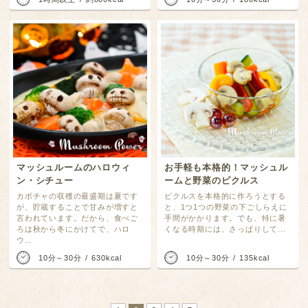
マッシュルームのハロウィ
お手軽も本格的！マッシュル
ン・シチュー
ームと野菜のピクルス
カボチャの収穫の最盛期は夏です
ピクルスを本格的に作ろうとする
が、貯蔵することで甘みが増すと
と、1つ1つの野菜の下ごしらえに
言われています。だから、食べご
手間がかかります。でも、特に暑
ろは秋から冬にかけてで、ハロ
くなる時期には、さっぱりして...
ウ...
10分～30分
630kcal
10分～30分
135kcal