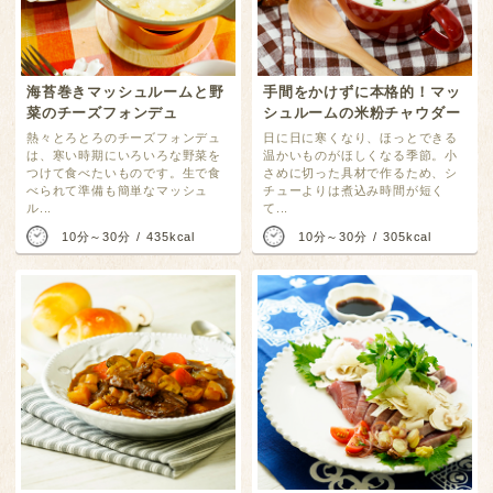
海苔巻きマッシュルームと野
手間をかけずに本格的！マッ
菜のチーズフォンデュ
シュルームの米粉チャウダー
熱々とろとろのチーズフォンデュ
日に日に寒くなり、ほっとできる
は、寒い時期にいろいろな野菜を
温かいものがほしくなる季節。小
つけて食べたいものです。生で食
さめに切った具材で作るため、シ
べられて準備も簡単なマッシュ
チューよりは煮込み時間が短く
ル...
て...
10分～30分
435kcal
10分～30分
305kcal