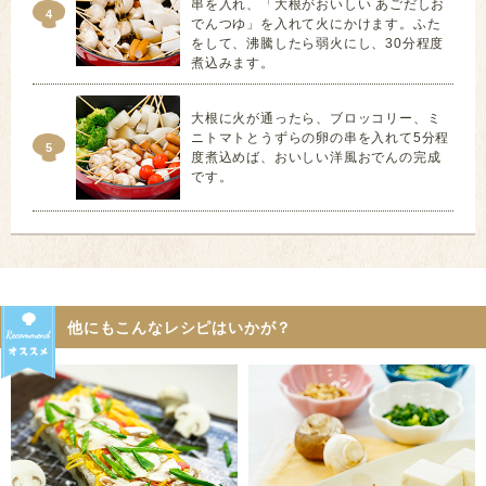
串を入れ、「大根がおいしい あごだしお
4
でんつゆ」を入れて火にかけます。ふた
をして、沸騰したら弱火にし、30分程度
煮込みます。
大根に火が通ったら、ブロッコリー、ミ
ニトマトとうずらの卵の串を入れて5分程
5
度煮込めば、おいしい洋風おでんの完成
です。
他にもこんなレシピはいかが？