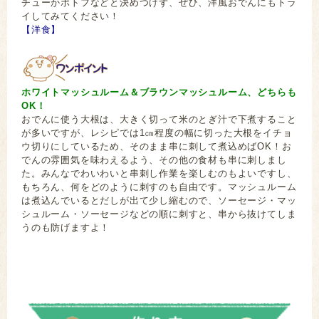
チューかポトフなどと決めつけず、ぜひ、洋風おでんにもトラ
イしてみてください！
【洋食】
ホワイトマッシュルーム＆ブラウンマッシュルーム、どちらも
OK！
おでんに使う大根は、大きく切って米のとぎ汁で下煮すること
が多いですが、レシピでは1㎝程度の幅に切った大根をイチョ
ウ切りにしているため、そのまま串に刺して煮込めばOK！お
でんの雰囲気を味わえるよう、その他の食材も串に刺しまし
た。みんなでわいわいと串刺し作業を楽しむのもよいですし、
もちろん、何をどのように刺すのも自由です。マッシュルーム
は煮込んでいるとだしが出て少し縮むので、ソーセージ・マッ
シュルーム・ソーセージなどの順に刺すと、串から抜けてしま
うのも防げますよ！
だいこん プチトマト トマト ウインナー たまご 玉子
久原