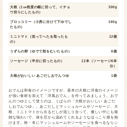
大根（1㎝程度の幅に切って、イチョ
300g
ウ切りにしたもの）
ブロッコリー（小房に分けて下ゆでし
160g
たもの）
ミニトマト（洗ってへたを取ったも
12個
の）
うずらの卵（ゆでて殻をむいたもの）
6個
ソーセージ（半分に切ったもの）
12本（ソーセージ6本
分）
大根がおいしい あごだしおでんつゆ
1袋
おでんは和食のイメージですが、基本の大根に洋食のイメージ
が強い食材を加えて「洋風おでん」を作ってみましょう。おで
んのつゆとして使うのは、くばらの「大根がおいしい あごだ
しおでんつゆ」。あごだしとマッシュルームやソーセージ、大
根、ミニトマトから出るだしが混じり合って、優しい中にも複
雑な味わいで、体を芯から温めてくれるようなほっこり感を抱
けます。秋・冬にマッシュルームやソーセージを食べるならシ