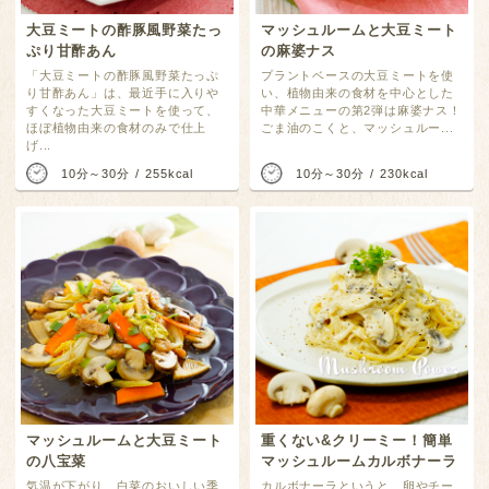
大豆ミートの酢豚風野菜たっ
マッシュルームと大豆ミート
ぷり甘酢あん
の麻婆ナス
「大豆ミートの酢豚風野菜たっぷ
プラントベースの大豆ミートを使
り甘酢あん」は、最近手に入りや
い、植物由来の食材を中心とした
すくなった大豆ミートを使って、
中華メニューの第2弾は麻婆ナス！
ほぼ植物由来の食材のみで仕上
ごま油のこくと、マッシュルー...
げ...
10分～30分
255kcal
10分～30分
230kcal
マッシュルームと大豆ミート
重くない&クリーミー！簡単
の八宝菜
マッシュルームカルボナーラ
気温が下がり、白菜のおいしい季
カルボナーラというと、卵やチー