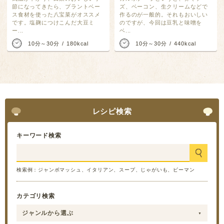
節になってきたら、プラントベー
ズ、ベーコン、生クリームなどで
ス食材を使った八宝菜がオススメ
作るのが一般的。それもおいしい
です。塩麹につけこんだ大豆ミ
のですが、今回は豆乳と味噌を
ー...
ベ...
10分～30分
180kcal
10分～30分
440kcal
レシピ検索
キーワード検索
検索例：ジャンボマッシュ、イタリアン、スープ、じゃがいも、ピーマン
カテゴリ検索
ジャンルから選ぶ