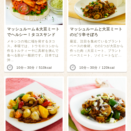
マッシュルーム＆大豆ミート
マッシュルームと大豆ミート
でヘルシー！タコスサンド
のピリ辛そぼろ
メキシコの地に端を発するタコ
最近、注目を集めているプラント
ス。本場では、トウモロコシから
ベースの食材。その1つが大豆から
作るトルティーヤに具材を挟んで
作った肉（大豆ミート、プラント
食べる形が一般的です。日本では
ベースミート、ソイミートなど...
沖...
10分～30分
510kcal
10分～30分
120kcal