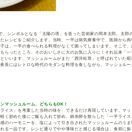
万博で、シンボルとなる「太陽の塔」を造った芸術家の岡本太郎。太郎
したレシピをご紹介します。当時、一平は病気療養中で、医師から肉
の子は、一平の食べられる料理がなくて困ってしまいます。そこで、
てもらったところ、そのおいしさに大のお気に入りに！それ以来「一
たといいます。マッシュルームがまだ「西洋松茸」と呼ばれていた昭
の夜長にはレトロな時代のモダンな料理を食しながら、マッシュルー
ンマッシュルーム、どちらもOK！
平ライス」を考案した当時の味を、できるだけ再現しています。マッ
で軽く炒めた後にご飯も入れて炒め、錦糸卵を散らした「一平ライス
食感のハーモニーを、塩によって引き出されたマッシュルームのうま
られる一品です。レシピ通りでやや薄味だと感じる場合は、食前に振