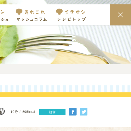
♪
～10分
505kcal
朝食