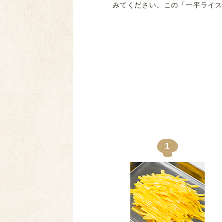
みてください。この「一平ライス
人参 絹さや 玉子 たまご 
1