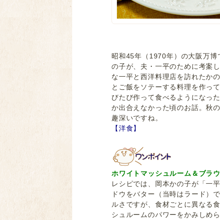
昭和45年（1970年）の大阪
の子が、夫・一平のために考案
な一平と西洋料理店を訪れたか
とご飯をソテーする料理を作っ
びたび作って食べるようになっ
か出合えなかった頃のお話。秋
趣深いですね。
【洋食】
ホワイトマッシュルーム＆ブラウ
レシピでは、岡本かの子が「一
ドウをバター（当時はラード）
ルさですが、食材ごとに異なる
シュルームのパワーをかみしめ