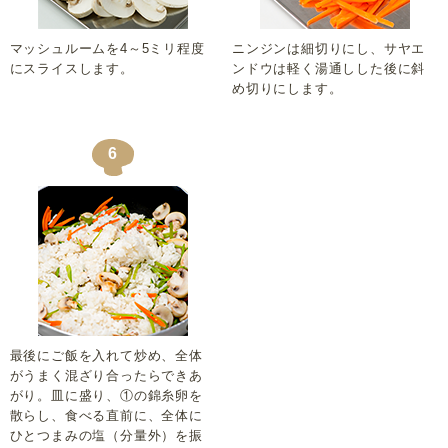
マッシュルームを4～5ミリ程度
ニンジンは細切りにし、サヤエ
にスライスします。
ンドウは軽く湯通しした後に斜
め切りにします。
6
最後にご飯を入れて炒め、全体
がうまく混ざり合ったらできあ
がり。皿に盛り、①の錦糸卵を
散らし、食べる直前に、全体に
ひとつまみの塩（分量外）を振