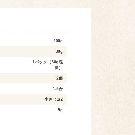
200g
30g
1パック（30g程
度）
2個
1.5合
小さじ1/2
5g