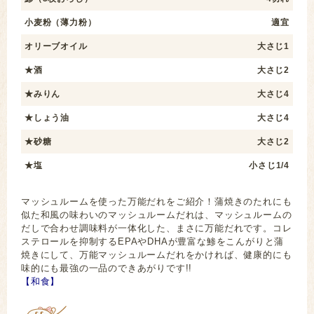
小麦粉（薄力粉）
適宜
オリーブオイル
大さじ1
★酒
大さじ2
★みりん
大さじ4
★しょう油
大さじ4
★砂糖
大さじ2
★塩
小さじ1/4
マッシュルームを使った万能だれをご紹介！蒲焼きのたれにも
似た和風の味わいのマッシュルームだれは、マッシュルームの
だしで合わせ調味料が一体化した、まさに万能だれです。コレ
ステロールを抑制するEPAやDHAが豊富な鯵をこんがりと蒲
焼きにして、万能マッシュルームだれをかければ、健康的にも
味的にも最強の一品のできあがりです!!
【和食】