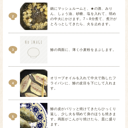
鍋にマッシュルームと、★の酒、みり
ん、しょう油、砂糖、塩を入れて、弱め
2
の中火にかけます。7～8分煮て、煮汁が
とろっとしてきたら、火を止めます。
鯵の両面に、薄く小麦粉をまぶします。
3
オリーブオイルを入れて中火で熱したフ
ライパンに、鯵の皮目を下にして入れま
4
す。
鯵の皮がパリッと焼けてきたらひっくり
返し、少し火を弱めて身のほうも焼きま
5
す。両面がこんがり焼けたら、皿に盛り
ます。