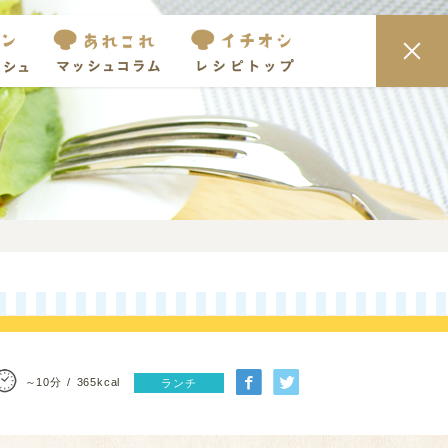
～10分
365kcal
ランチ