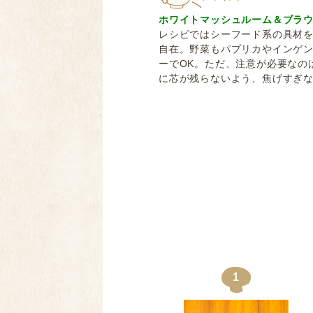
ホワイトマッシュルーム＆ブラウ
レシピではシーフード系の具材
自在。野菜もパプリカやインゲ
ーでOK。ただ、注意が必要なの
に芯が残らないよう、焦げすぎ
パエリア 玉ねぎ 玉葱 大蒜
1