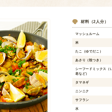
材料（2人分）
マッシュルーム
米
たこ（ゆでだこ）
あさり（殻つき）
シーフードミックス（
老など）
タマネギ
ニンニク
サフラン
水