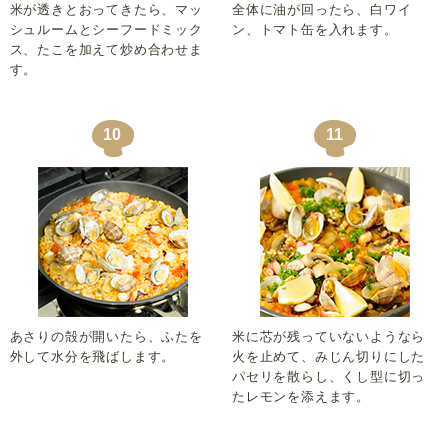
米が透きとおってきたら、マッ
全体に油が回ったら、白ワイ
シュルームとシーフードミック
ン、トマト缶を入れます。
ス、たこを加えて炒め合わせま
す。
10
11
あさりの殻が開いたら、ふたを
米に芯が残っていないようなら
外して水分を飛ばします。
火を止めて、みじん切りにした
パセリを散らし、くし型に切っ
たレモンを添えます。