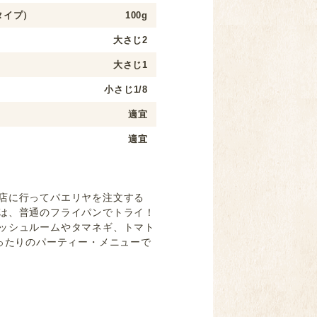
タイプ）
100g
大さじ2
大さじ1
小さじ1/8
適宜
適宜
店に行ってパエリヤを注文する
は、普通のフライパンでトライ！
ッシュルームやタマネギ、トマト
ったりのパーティー・メニューで