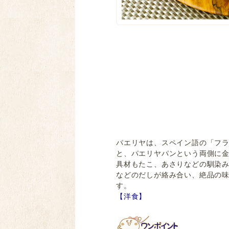
パエリヤは、スペイン語の「フ
と、パエリヤパンという両側に
具材もたこ、あさりなどの馴染
などのだしが絡み合い、絶品の味
す。
【洋食】