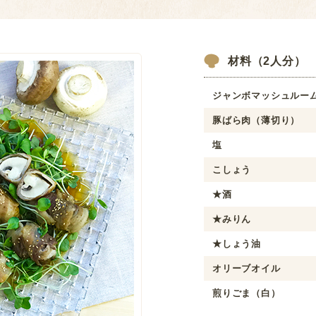
材料（2人分）
ジャンボマッシュルー
豚ばら肉（薄切り）
塩
こしょう
★酒
★みりん
★しょう油
オリーブオイル
煎りごま（白）