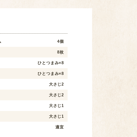
ム
4個
8枚
ひとつまみ×8
ひとつまみ×8
大さじ2
大さじ2
大さじ1
大さじ1
適宜