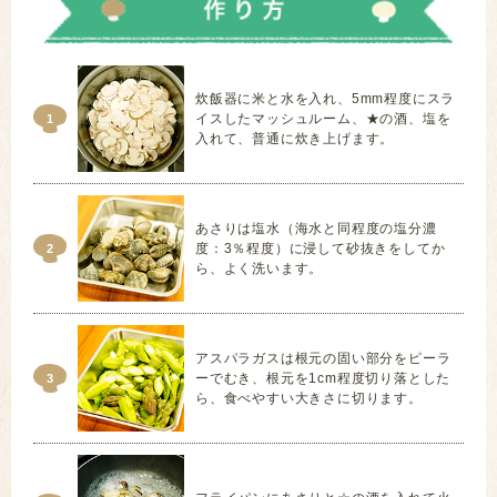
炊飯器に米と水を入れ、5mm程度にスラ
イスしたマッシュルーム、★の酒、塩を
1
入れて、普通に炊き上げます。
あさりは塩水（海水と同程度の塩分濃
度：3％程度）に浸して砂抜きをしてか
2
ら、よく洗います。
アスパラガスは根元の固い部分をピーラ
ーでむき、根元を1cm程度切り落とした
3
ら、食べやすい大きさに切ります。