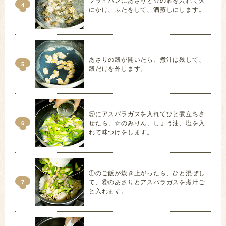
フライパンにあさりと☆の酒を入れて火
4
にかけ、ふたをして、酒蒸しにします。
あさりの殻が開いたら、煮汁は残して、
5
殻だけを外します。
⑤にアスパラガスを入れてひと煮立ちさ
せたら、☆のみりん、しょう油、塩を入
6
れて味つけをします。
①のご飯が炊き上がったら、ひと混ぜし
て、⑥のあさりとアスパラガスを煮汁ご
7
と入れます。