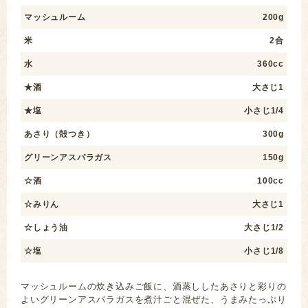
マッシュルーム
200g
米
2合
水
360cc
★酒
大さじ1
★塩
小さじ1/4
あさり（殻つき）
300g
グリーンアスパラガス
150g
☆酒
100cc
☆みりん
大さじ1
☆しょう油
大さじ1/2
☆塩
小さじ1/8
マッシュルームの炊き込みご飯に、酒蒸ししたあさりと彩りの
よいグリーンアスパラガスを煮汁ごと混ぜた、うまみたっぷり