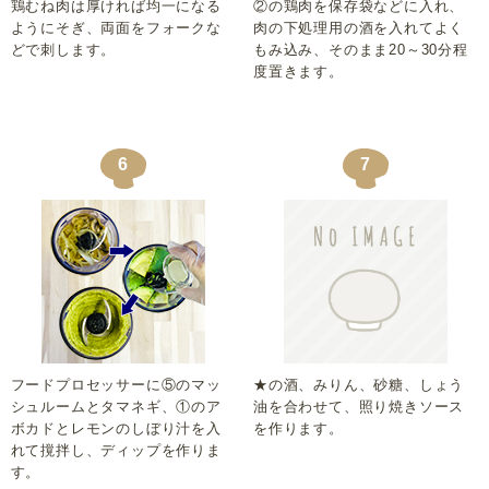
鶏むね肉は厚ければ均一になる
②の鶏肉を保存袋などに入れ、
ようにそぎ、両面をフォークな
肉の下処理用の酒を入れてよく
どで刺します。
もみ込み、そのまま20～30分程
度置きます。
6
7
フードプロセッサーに⑤のマッ
★の酒、みりん、砂糖、しょう
シュルームとタマネギ、①のア
油を合わせて、照り焼きソース
ボカドとレモンのしぼり汁を入
を作ります。
れて撹拌し、ディップを作りま
す。