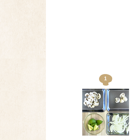
鶏胸肉 鳥むね肉 鳥胸肉 と
1