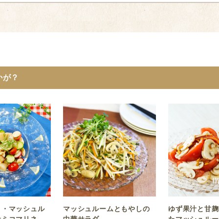
かが？
こ・マッシュル
マッシュルームともやしの
ゆず果汁と甘麹