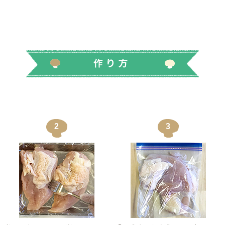
りむねにく 鳥肉 とりにく 玉ねぎ 玉葱 檸檬
2
3