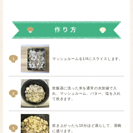
米 こめ ごはん たきこみごはん 炊きこみごはん 炊き込
みごはん
マッシュルームを1/4にスライスします。
1
炊飯器に洗った米を通常の水加減で入
れ、マッシュルーム、バター、塩を入れ
2
て炊きます。
炊き上がったら10分ほど蒸らして、茶碗
3
に盛ります。