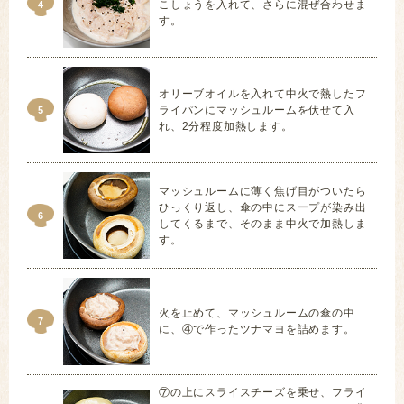
こしょうを入れて、さらに混ぜ合わせま
4
す。
オリーブオイルを入れて中火で熱したフ
ライパンにマッシュルームを伏せて入
5
れ、2分程度加熱します。
マッシュルームに薄く焦げ目がついたら
ひっくり返し、傘の中にスープが染み出
6
してくるまで、そのまま中火で加熱しま
す。
火を止めて、マッシュルームの傘の中
7
に、④で作ったツナマヨを詰めます。
⑦の上にスライスチーズを乗せ、フライ