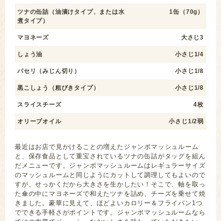
ツナの缶詰（油漬けタイプ、または水
1缶（70g）
煮タイプ）
マヨネーズ
大さじ3
しょう油
小さじ1/4
パセリ（みじん切り）
小さじ1/8
黒こしょう（粗びきタイプ）
小さじ1/8
スライスチーズ
4枚
オリーブオイル
小さじ1/2弱
最近はお店で見かけることの増えたジャンボマッシュルーム
と、保存食品として重宝されているツナの缶詰がタッグを組ん
だメニューです。ジャンボマッシュルームはレギュラーサイズ
のマッシュルームと同じようにカットして調理してもよいので
すが、せっかくだから大きさを生かしたい！そこで、軸を取っ
た傘の中にマヨネーズで和えたツナを詰め、チーズを乗せて焼
きました。豪華に見えて、ほどよいカロリー＆フライパン1つ
でできる手軽さがポイントです。ジャンボマッシュルームなら