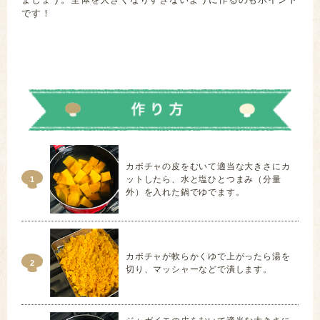
です！
南瓜 パンプキン じゃが芋 玉ねぎ 玉葱 豚挽肉 豚挽き
肉 ぶたひきにく のり
カボチャの皮をむいて適当な大きさにカ
ットしたら、水と塩ひとつまみ（分量
1
外）を入れた鍋でゆでます。
カボチャが軟らかくゆで上がったら湯を
2
切り、マッシャーなどで潰します。