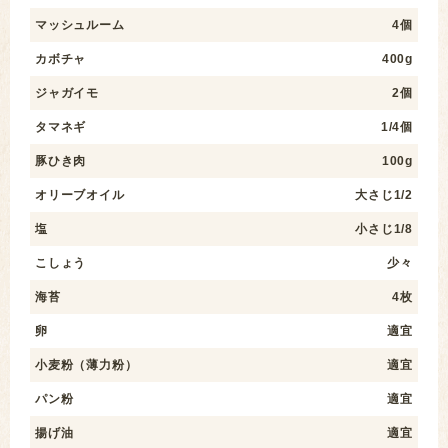
マッシュルーム
4個
カボチャ
400g
ジャガイモ
2個
タマネギ
1/4個
豚ひき肉
100g
オリーブオイル
大さじ1/2
塩
小さじ1/8
こしょう
少々
海苔
4枚
卵
適宜
小麦粉（薄力粉）
適宜
パン粉
適宜
揚げ油
適宜