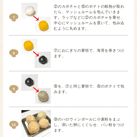
②のカボチャと⑥のポテトの粗熱が取れ
たら、マッシュルームを包んでいきま
す。ラップなどに②のカボチャを乗せ、
7
中心にマッシュルームを置いて、包み込
むように丸めます。
⑦におにぎりの要領で、海苔を巻きつけ
8
ます。
⑧を、⑦と同じ要領で、⑥のポテトで包
9
みます。
⑨のハロウィンボールに小麦粉をまぶ
し、溶いた卵にくぐらせ、パン粉をつけ
10
ます。