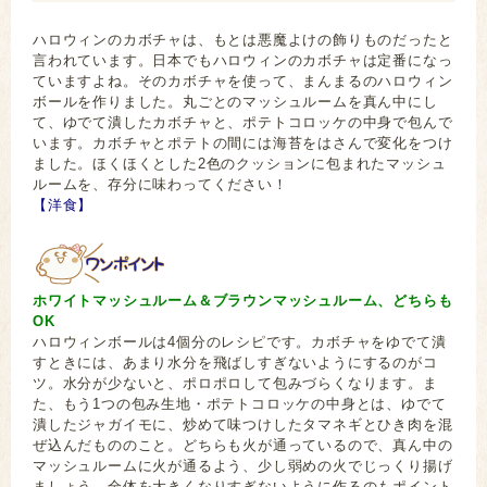
ハロウィンのカボチャは、もとは悪魔よけの飾りものだったと
言われています。日本でもハロウィンのカボチャは定番になっ
ていますよね。そのカボチャを使って、まんまるのハロウィン
ボールを作りました。丸ごとのマッシュルームを真ん中にし
て、ゆでて潰したカボチャと、ポテトコロッケの中身で包んで
います。カボチャとポテトの間には海苔をはさんで変化をつけ
ました。ほくほくとした2色のクッションに包まれたマッシュ
ルームを、存分に味わってください！
【洋食】
ホワイトマッシュルーム＆ブラウンマッシュルーム、どちらも
OK
ハロウィンボールは4個分のレシピです。カボチャをゆでて潰
すときには、あまり水分を飛ばしすぎないようにするのがコ
ツ。水分が少ないと、ポロポロして包みづらくなります。ま
た、もう1つの包み生地・ポテトコロッケの中身とは、ゆでて
潰したジャガイモに、炒めて味つけしたタマネギとひき肉を混
ぜ込んだもののこと。どちらも火が通っているので、真ん中の
マッシュルームに火が通るよう、少し弱めの火でじっくり揚げ
ましょう。全体を大きくなりすぎないように作るのもポイント