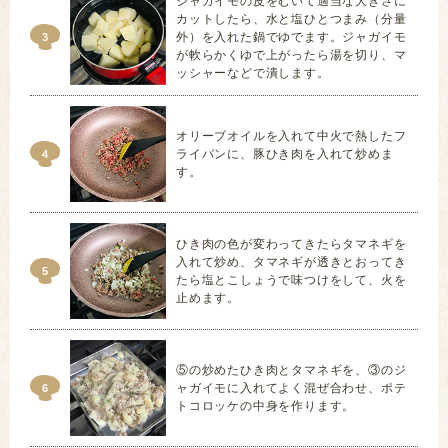
ジャガイモの皮をむいて適当な大きさに
カットしたら、水と塩ひとつまみ（分量
外）を入れた鍋でゆでます。ジャガイモ
3
が軟らかくゆで上がったら湯を切り、マ
ッシャーなどで潰します。
オリーブオイルを入れて中火で熱したフ
ライパンに、豚ひき肉を入れて炒めま
4
す。
ひき肉の色が変わってきたらタマネギを
入れて炒め、タマネギが透きとおってき
5
たら塩とこしょうで味つけをして、火を
止めます。
⑤の炒めたひき肉とタマネギを、③のジ
ャガイモに入れてよく混ぜ合わせ、ポテ
6
トコロッケの中身を作ります。