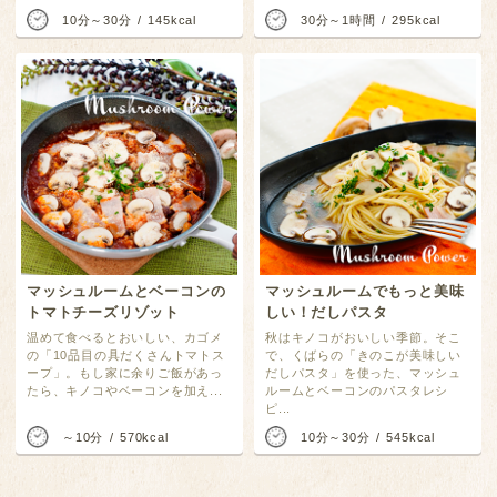
10分～30分
145kcal
30分～1時間
295kcal
マッシュルームとベーコンの
マッシュルームでもっと美味
トマトチーズリゾット
しい！だしパスタ
温めて食べるとおいしい、カゴメ
秋はキノコがおいしい季節。そこ
の「10品目の具だくさんトマトス
で、くばらの「きのこが美味しい
ープ」。もし家に余りご飯があっ
だしパスタ」を使った、マッシュ
たら、キノコやベーコンを加え...
ルームとベーコンのパスタレシ
ピ...
～10分
570kcal
10分～30分
545kcal