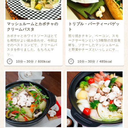
マッシュルームとカボチャの
トリプル・パーティーバゲッ
クリームパスタ
ト
カボチャとホワイトソースはとて
照り焼きチキン、ベーコン、スモ
も相性がよい組み合わせ。今回は
ークサーモンという3種類の主役食
そのベストコンビで、クリームパ
材を、ソテーしたマッシュルーム
スタを作りました。もちろんマ
と野菜やチーズといっしょにサ...
ッ...
10分～30分
600kcal
10分～30分
485kcal