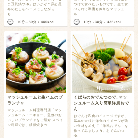
つけて食べたいものです。生で食
ま豆乳鍋つゆ」はいかが？鶏と昆
べられて準備も簡単なマッシュ
布のだしをベースにしながら
ル...
も、...
10分～30分
400kcal
10分～30分
435kcal
マッシュルームと生ハムのプ
くばらのおでんつゆで､マッ
ランチャ
シュルーム入り簡単洋風おで
ん
マッシュルーム料理専門店「マッ
シュルームトーキョー」監修のお
おでんは和食のイメージですが、
いしいプランチャをご紹介 スペイ
基本の大根に洋食のイメージが強
ン料理では、鉄板焼きの...
い食材を加えて「洋風おでん」を
作ってみましょう。おでんのつ
ゆ...