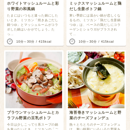
ホワイトマッシュルームと彩
ミックスマッシュルームと鶏
り野菜の和風鍋
だし生姜ポトフ鍋
たまにはいつもと違った鍋にした
寒い季節には温かい鍋が恋しくな
いとき、ミツカン「焼きあごだし
るもの。ミツカン「鶏だし生姜鍋
鍋つゆ」とマッシュルームがコラ
つゆ」は、ベースの鶏だしにコラ
ボした鍋はいかがでしょう。た
ーゲンとショウガがプラスされ
っ...
て...
10分～30分
415kcal
10分～30分
415kcal
海苔巻きマッシュルームと野
ブラウンマッシュルームとカ
菜のチーズフォンデュ
ラフル野菜の豆乳ポトフ
熱々とろとろのチーズフォンデュ
今日は少しこってり系スープの鍋
は、寒い時期にいろいろな野菜を
を食べたいとき、ミツカンの「ご