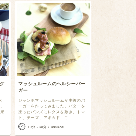
グ
マッシュルームのヘルシーバー
ガー
く
ジャンボマッシュルームが主役のバ
め、
ーガーを作ってみました。バターを
効果
塗ったバンズにレタスを敷き、トマ
ト、チーズ、アボカド、こ...
10分～30分
495kcal