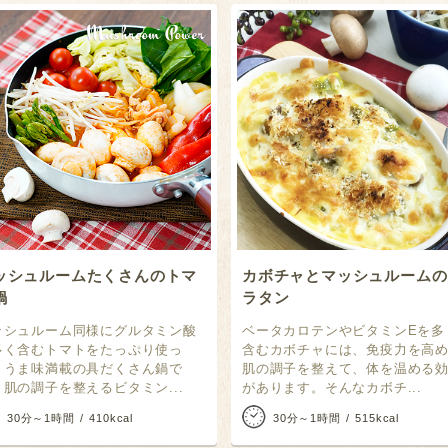
ッシュルームたくさんのトマ
カボチャとマッシュルームの
鍋
ラタン
ッシュルーム同様にグルタミン酸
ベータカロテンやビタミンEを多
多く含むトマトをたっぷり使っ
含むカボチャには、免疫力を高
、うま味満載の具だくさん鍋で
肌の調子を整えて、体を温める
。肌の調子を整えるビタミン...
があります。そんなカボチ...
30分～1時間
410kcal
30分～1時間
515kcal