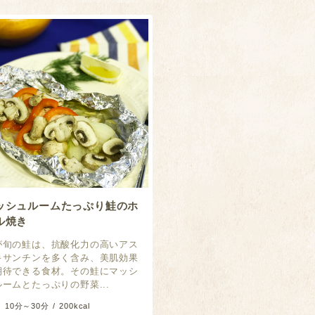
ッシュルームたっぷり鮭のホ
ル焼き
が旬の鮭は、抗酸化力の高いアス
キサンチンを多く含み、美肌効果
期待できる食材。その鮭にマッシ
ルームとたっぷりの野菜...
10分～30分
200kcal