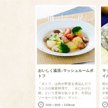
おいしく温活♪マッシュルームポ
マ
トフ
イ
「ポトフ」は肉や野菜を煮込んだフ
秋
ランスの家庭料理で、「火にかけた
タ
鍋」という意味があります。今回は
が
ソーセージを使い、マッシ...
ュ
10分～30分
210kcal