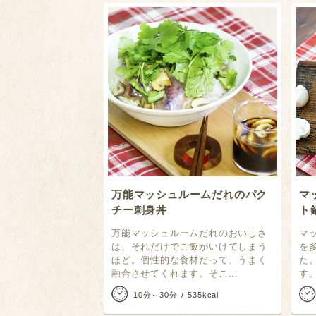
万能マッシュルームだれのパク
マ
チー刺身丼
ト
万能マッシュルームだれのおいしさ
マ
は、それだけでご飯がいけてしまう
を
ほど。個性的な食材だって、うまく
た
融合させてくれます。そこ...
す
10分～30分
535kcal