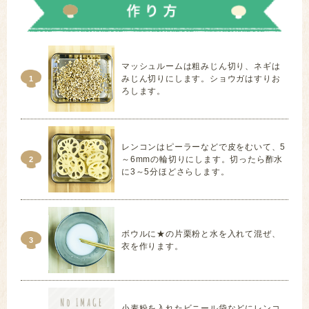
マッシュルームは粗みじん切り、ネギは
みじん切りにします。ショウガはすりお
1
ろします。
レンコンはピーラーなどで皮をむいて、5
～6mmの輪切りにします。切ったら酢水
2
に3～5分ほどさらします。
ボウルに★の片栗粉と水を入れて混ぜ、
3
衣を作ります。
小麦粉を入れたビニール袋などにレンコ