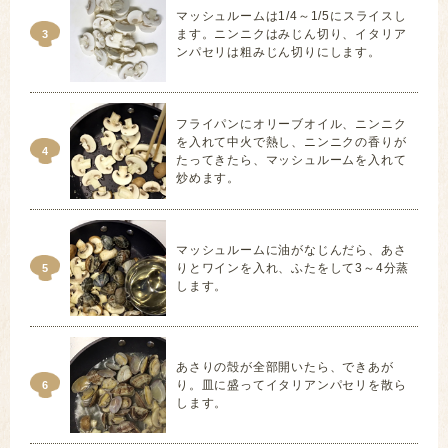
マッシュルームは1/4～1/5にスライスし
ます。ニンニクはみじん切り、イタリア
3
ンパセリは粗みじん切りにします。
フライパンにオリーブオイル、ニンニク
を入れて中火で熱し、ニンニクの香りが
4
たってきたら、マッシュルームを入れて
炒めます。
マッシュルームに油がなじんだら、あさ
りとワインを入れ、ふたをして3～4分蒸
5
します。
あさりの殻が全部開いたら、できあが
り。皿に盛ってイタリアンパセリを散ら
6
します。