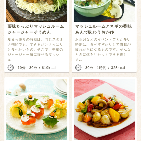
薬味たっぷりマッシュルーム
マッシュルームとネギの香味
ジャージャーそうめん
あんで味わうおかゆ
夏まっ盛りの時期は、同じスタミ
お正月などのイベントごとが多い
ナ補給でも、できるだけさっぱり
時期は、食べすぎたりして胃腸が
と食べたいもの。そこで、中華の
疲れがちになるものです。そんな
ジャージャー麺に乗せるマッシ
ときに体をリセットできる癒し
ュ...
メ...
10分～30分
610kcal
30分～1時間
325kcal