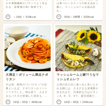
ルや食物繊維がバランスよく含ま
は食べたいタケノコの炊き込みご
れる、栄養価の高い食材です。...
飯に、マッシュルームを組み合
わ...
～10分
310kcal
30分～1時間
320kcal
大満足！ボリューム満点ナポ
マッシュルームと鰻?!うなマ
リタン
ッシュオムレツ
今は昔、昭和の“スパゲティ”の定
土用の丑の日に食べると良いとさ
番といえば、ナポリタンかミート
れる鰻には、さまざまな栄養素が
ソースでした。時を経て、さまざ
含まれます。代表的なのはビタミ
まなパスタが登場した現在も、...
ンA、B、D、Eで、疲労回復だ...
10分～30分
460kcal
10分～30分
245kcal