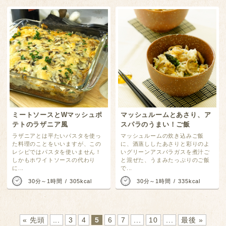
ミートソースとWマッシュポ
マッシュルームとあさり、ア
テトのラザニア風
スパラのうまい！ご飯
ラザニアとは平たいパスタを使っ
マッシュルームの炊き込みご飯
た料理のことをいいますが、この
に、酒蒸ししたあさりと彩りのよ
レシピではパスタを使いません！
いグリーンアスパラガスを煮汁ご
しかもホワイトソースの代わり
と混ぜた、うまみたっぷりのご飯
に...
で...
30分～1時間
305kcal
30分～1時間
335kcal
« 先頭
...
3
4
5
6
7
...
10
...
最後 »