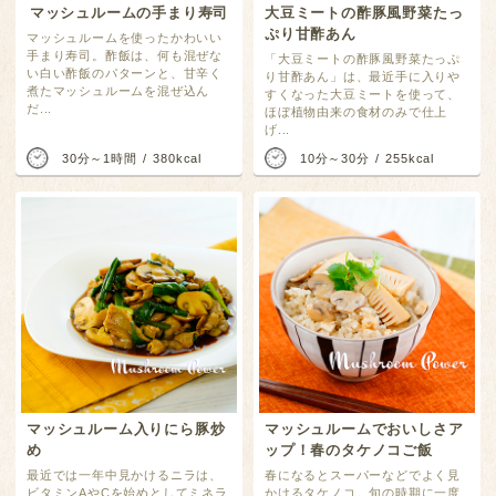
マッシュルームの手まり寿司
大豆ミートの酢豚風野菜たっ
ぷり甘酢あん
マッシュルームを使ったかわいい
手まり寿司。酢飯は、何も混ぜな
「大豆ミートの酢豚風野菜たっぷ
い白い酢飯のパターンと、甘辛く
り甘酢あん」は、最近手に入りや
煮たマッシュルームを混ぜ込ん
すくなった大豆ミートを使って、
だ...
ほぼ植物由来の食材のみで仕上
げ...
30分～1時間
380kcal
10分～30分
255kcal
マッシュルーム入りにら豚炒
マッシュルームでおいしさア
め
ップ！春のタケノコご飯
最近では一年中見かけるニラは、
春になるとスーパーなどでよく見
ビタミンAやCを始めとしてミネラ
かけるタケノコ。旬の時期に一度